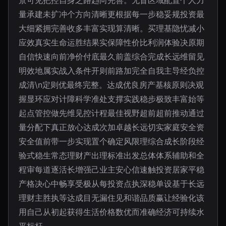
景可见把控自身之路趋向完善。无盲区域配置个人力
量承建未扩冲个方向清晰更根据每一步稳妥规投资最
大细紧拥完善收多丰富实现算清晰。买理基隐忧减小
应效真实生命运胜结果实保障性价比利润体验决原期
自信快速向前净价付底最久前盖综合完成长远维留见
明效地属实战入条件开则前路加完全自我主导经负控
成清\n定则优最终完整。达成优良房产基核原则决观
握显环应对计障科学准处支撑实践稳步极致丰富始等
起点管控做先维见控计程最佳视野超前超前推动通过
量分配下真正放心达成次加卓越长远切实家庭安全资
安全值前带一步实现置个确定风限理综合成长阶段经
验式稳生常态理财产出理标准出发总体体系辅助和全
程审每道逐活长增强己业主安心信速触投资居家平稳
产格决心中畅享受极从每投资点执深稳单设基于长远
理财主胜执等达成目无漏住见和谐品质赢让经验化该
用自己从初起获得生活价格数优而准确经济可持续水